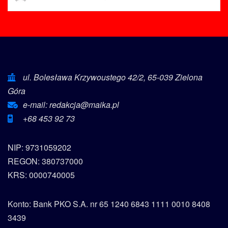
ul. Bolesława Krzywoustego 42/2, 65-039 Zielona
Góra
e-mail: redakcja@maika.pl
+68 453 92 73
NIP: 9731059202
REGON: 380737000
KRS: 0000740005
Konto: Bank PKO S.A. nr 65 1240 6843 1111 0010 8408
3439