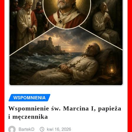
WSPOMNIENIA
Wspomnienie św. Marcina I, papieża
i męczennika
BartekD
kwi 16, 2026