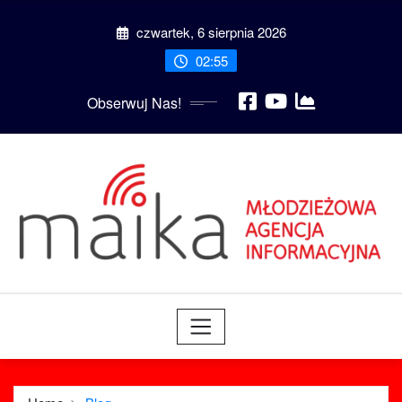
czwartek, 6 sierpnia 2026
02:55
Obserwuj Nas!