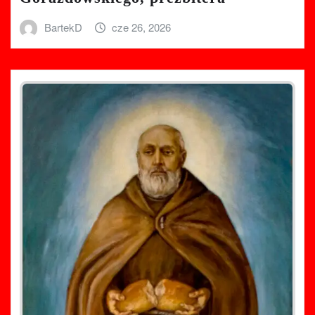
BartekD
cze 26, 2026