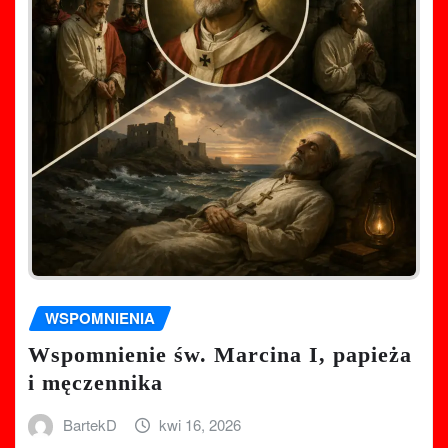
WSPOMNIENIA
Wspomnienie św. Marcina I, papieża
i męczennika
BartekD
kwi 16, 2026