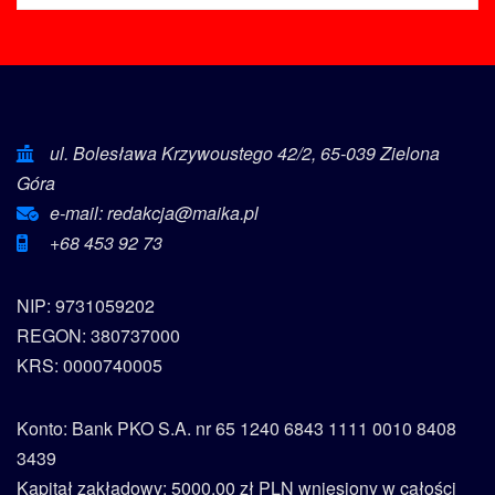
ul. Bolesława Krzywoustego 42/2, 65-039 Zielona
Góra
e-mail: redakcja@maika.pl
+68 453 92 73
NIP: 9731059202
REGON: 380737000
KRS: 0000740005
Konto: Bank PKO S.A. nr 65 1240 6843 1111 0010 8408
3439
Kapitał zakładowy: 5000,00 zł PLN wniesiony w całości