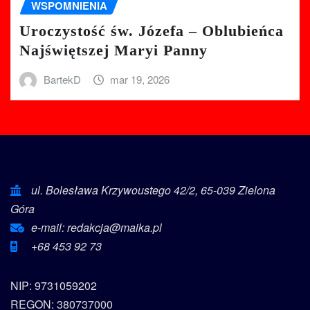
WSPOMNIENIA
Uroczystość św. Józefa – Oblubieńca
Najświętszej Maryi Panny
BartekD
mar 19, 2026
ul. Bolesława Krzywoustego 42/2, 65-039 Zielona
Góra
e-mail: redakcja@maika.pl
+68 453 92 73
NIP: 9731059202
REGON: 380737000