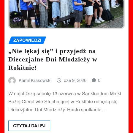
ZAPOWIEDZI
„Nie lękaj się” i przyjedź na
Diecezjalne Dni Młodzieży w
Rokitnie!
Kamil Krasowski
cze 9, 2026
0
W najbliższą sobotę 13 czerwca w Sanktuarium Matki
Bożej Cierpliwie Słuchającej w Rokitnie odbędą się
Diecezjalne Dni Młodzieży. Hasło spotkania…
CZYTAJ DALEJ