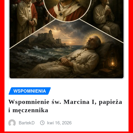
WSPOMNIENIA
Wspomnienie św. Marcina I, papieża
i męczennika
BartekD
kwi 16, 2026