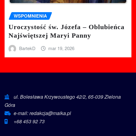
WSPOMNIENIA
Uroczystość św. Józefa – Oblubieńca
Najświętszej Maryi Panny
BartekD
mar 19, 2026
ul. Bolesława Krzywoustego 42/2, 65-039 Zielona
Góra
e-mail: redakcja@maika.pl
+68 453 92 73