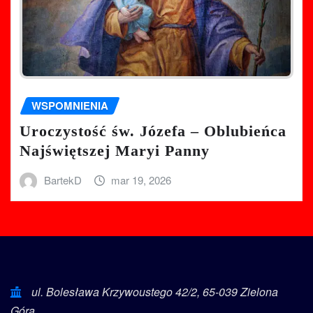
WSPOMNIENIA
Uroczystość św. Józefa – Oblubieńca
Najświętszej Maryi Panny
BartekD
mar 19, 2026
ul. Bolesława Krzywoustego 42/2, 65-039 Zielona
Góra