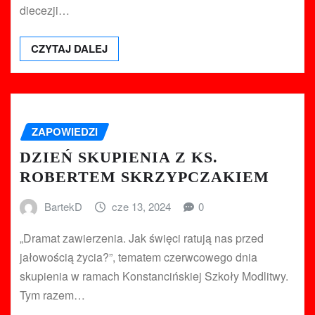
diecezji…
CZYTAJ DALEJ
ZAPOWIEDZI
DZIEŃ SKUPIENIA Z KS.
ROBERTEM SKRZYPCZAKIEM
BartekD
cze 13, 2024
0
„Dramat zawierzenia. Jak święci ratują nas przed
jałowością życia?”, tematem czerwcowego dnia
skupienia w ramach Konstancińskiej Szkoły Modlitwy.
Tym razem…