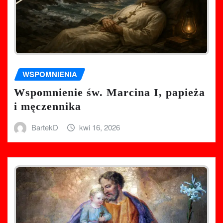
WSPOMNIENIA
Wspomnienie św. Marcina I, papieża
i męczennika
BartekD
kwi 16, 2026