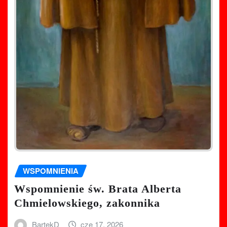
WSPOMNIENIA
Wspomnienie św. Brata Alberta
Chmielowskiego, zakonnika
BartekD
cze 17, 2026