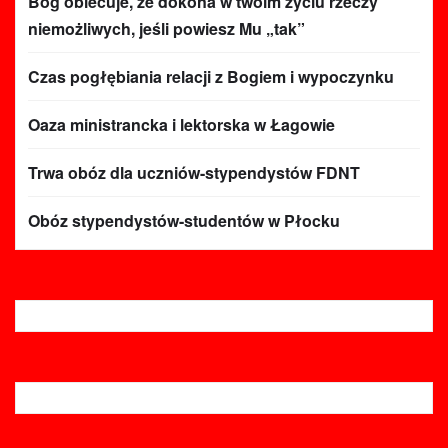
Bóg obiecuje, że dokona w twoim życiu rzeczy
niemożliwych, jeśli powiesz Mu „tak”
Czas pogłębiania relacji z Bogiem i wypoczynku
Oaza ministrancka i lektorska w Łagowie
Trwa obóz dla uczniów-stypendystów FDNT
Obóz stypendystów-studentów w Płocku