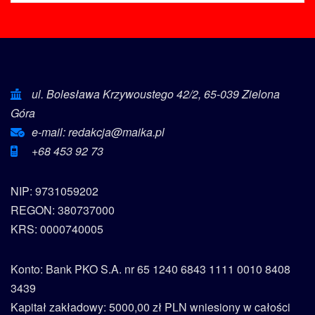
ul. Bolesława Krzywoustego 42/2, 65-039 Zielona
Góra
e-mail: redakcja@maika.pl
+68 453 92 73
NIP: 9731059202
REGON: 380737000
KRS: 0000740005
Konto: Bank PKO S.A. nr 65 1240 6843 1111 0010 8408
3439
Kapitał zakładowy: 5000,00 zł PLN wniesiony w całości