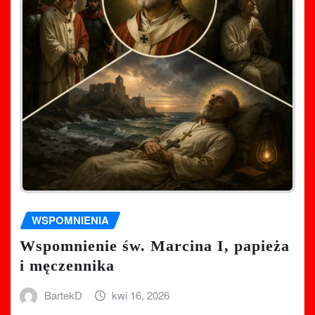
WSPOMNIENIA
Wspomnienie św. Marcina I, papieża
i męczennika
BartekD
kwi 16, 2026