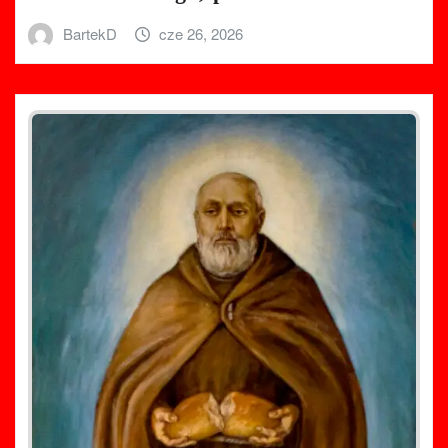
BartekD
cze 26, 2026