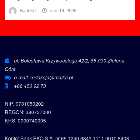
BartekD
mar 19, 2026
ul. Bolesława Krzywoustego 42/2, 65-039 Zielona
Góra
e-mail: redakcja@maika.pl
+68 453 92 73
NIP: 9731059202
REGON: 380737000
KRS: 0000740005
Konto: Bank PKO S.A. nr 65 1240 6843 1111 0010 8408