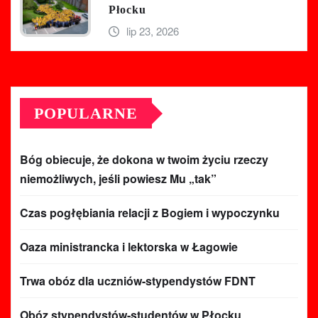
Płocku
lip 23, 2026
POPULARNE
Bóg obiecuje, że dokona w twoim życiu rzeczy
niemożliwych, jeśli powiesz Mu „tak”
Czas pogłębiania relacji z Bogiem i wypoczynku
Oaza ministrancka i lektorska w Łagowie
Trwa obóz dla uczniów-stypendystów FDNT
Obóz stypendystów-studentów w Płocku