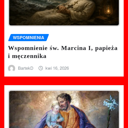
WSPOMNIENIA
Wspomnienie św. Marcina I, papieża
i męczennika
BartekD
kwi 16, 2026