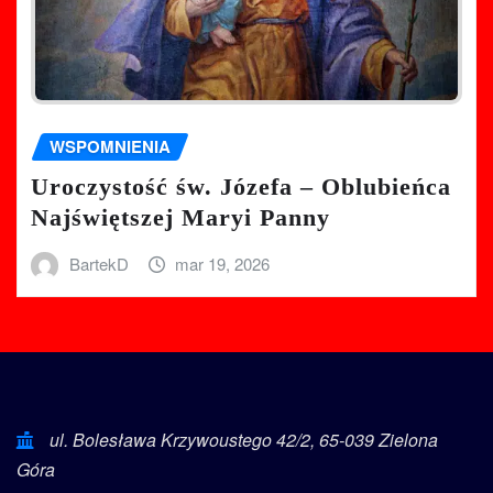
WSPOMNIENIA
Uroczystość św. Józefa – Oblubieńca
Najświętszej Maryi Panny
BartekD
mar 19, 2026
ul. Bolesława Krzywoustego 42/2, 65-039 Zielona
Góra