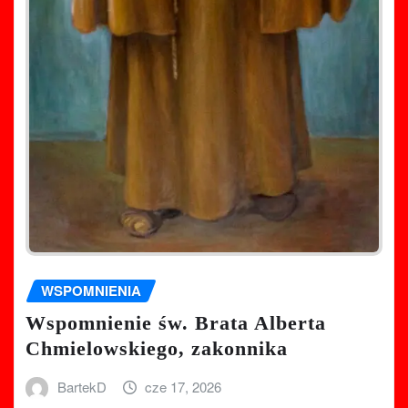
WSPOMNIENIA
Wspomnienie św. Brata Alberta
Chmielowskiego, zakonnika
BartekD
cze 17, 2026