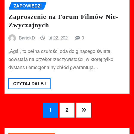
ZAPOWIEDZI
Zaproszenie na Forum Filmów Nie-
Zwyczajnych
BartekD
lut 22, 2021
0
„Agá”, to pełna czułości oda do ginącego świata,
powstała na przekór rzeczywistości, w której tylko
dystans i emocjonalny chłód gwarantują…
CZYTAJ DALEJ
Stronicowanie
1
2
wpisów