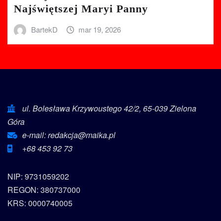
Najświętszej Maryi Panny
BartekD
mar 19, 2026
ul. Bolesława Krzywoustego 42/2, 65-039 Zielona
Góra
e-mail: redakcja@maika.pl
+68 453 92 73
NIP: 9731059202
REGON: 380737000
KRS: 0000740005