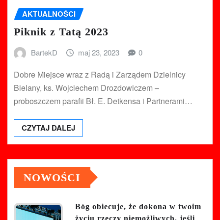
AKTUALNOŚCI
Piknik z Tatą 2023
BartekD
maj 23, 2023
0
Dobre Miejsce wraz z Radą i Zarządem Dzielnicy
Bielany, ks. Wojciechem Drozdowiczem –
proboszczem parafii Bł. E. Detkensa i Partnerami…
CZYTAJ DALEJ
NOWOŚCI
Bóg obiecuje, że dokona w twoim
życiu rzeczy niemożliwych, jeśli