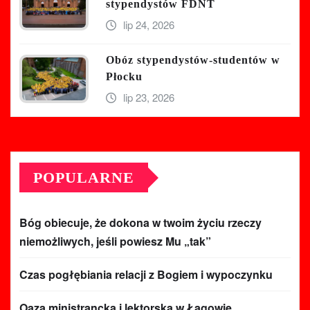
stypendystów FDNT
lip 24, 2026
Obóz stypendystów-studentów w
Płocku
lip 23, 2026
POPULARNE
Bóg obiecuje, że dokona w twoim życiu rzeczy
niemożliwych, jeśli powiesz Mu „tak”
Czas pogłębiania relacji z Bogiem i wypoczynku
Oaza ministrancka i lektorska w Łagowie