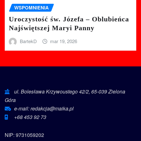
WSPOMNIENIA
Uroczystość św. Józefa – Oblubieńca
Najświętszej Maryi Panny
BartekD
mar 19, 2026
ul. Bolesława Krzywoustego 42/2, 65-039 Zielona
Góra
e-mail: redakcja@maika.pl
+68 453 92 73
NIP: 9731059202