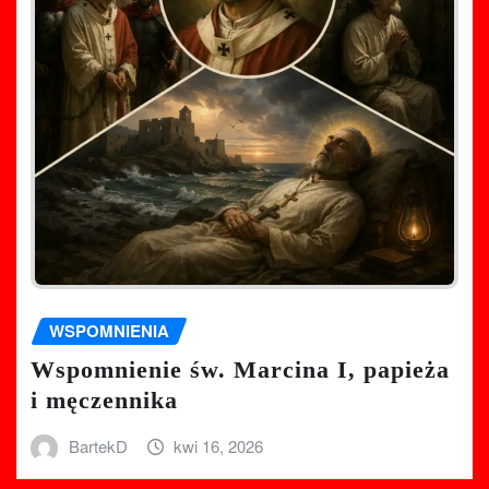
WSPOMNIENIA
Wspomnienie św. Marcina I, papieża
i męczennika
BartekD
kwi 16, 2026