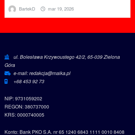
BartekD
mar 19, 2026
ul. Bolesława Krzywoustego 42/2, 65-039 Zielona
Góra
e-mail: redakcja@maika.pl
+68 453 92 73
NIP: 9731059202
REGON: 380737000
KRS: 0000740005
Konto: Bank PKO S.A. nr 65 1240 6843 1111 0010 8408