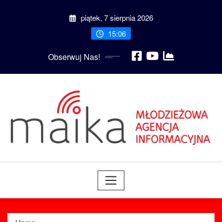
Skip
piątek, 7 sierpnia 2026
to
content
15:06
Obserwuj Nas!