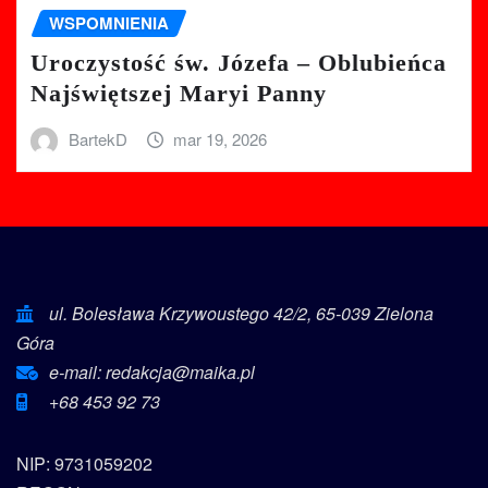
WSPOMNIENIA
Uroczystość św. Józefa – Oblubieńca
Najświętszej Maryi Panny
BartekD
mar 19, 2026
ul. Bolesława Krzywoustego 42/2, 65-039 Zielona
Góra
e-mail: redakcja@maika.pl
+68 453 92 73
NIP: 9731059202