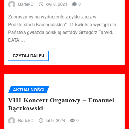
BartekD
kwi 8, 2024
0
Zapraszamy na wydarzenie z cyklu „Jazz w
Podziemiach Kamedulskich”. 11 kwietnia wystąpi dla
Państwa gwiazda polskiej estrady Grzegorz Tarwid.
DATA:…
CZYTAJ DALEJ
AKTUALNOŚCI
VIII Koncert Organowy – Emanuel
Bączkowski
BartekD
lut 9, 2024
0