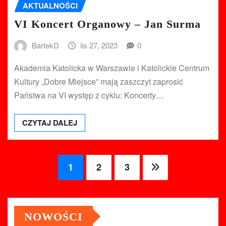
AKTUALNOŚCI
VI Koncert Organowy – Jan Surma
BartekD
lis 27, 2023
0
Akademia Katolicka w Warszawie i Katolickie Centrum
Kultury „Dobre Miejsce” mają zaszczyt zaprosić
Państwa na VI występ z cyklu: Koncerty…
CZYTAJ DALEJ
Stronicowanie
1
2
3
wpisów
NOWOŚCI