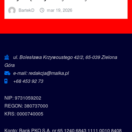
BartekD
mar 19, 2026
ul. Bolesława Krzywoustego 42/2, 65-039 Zielona
Góra
e-mail: redakcja@maika.pl
+68 453 92 73
NIP: 9731059202
REGON: 380737000
KRS: 0000740005
Konto: Bank PKO S.A. nr 65 1240 6843 1111 0010 8408