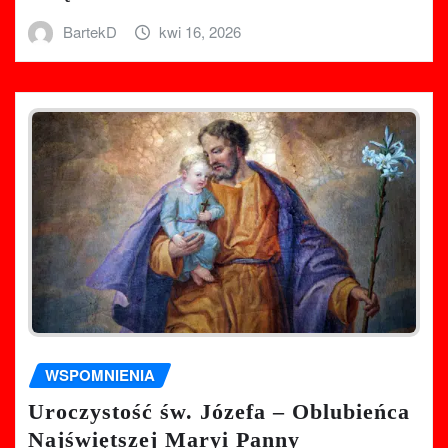
BartekD
kwi 16, 2026
WSPOMNIENIA
Uroczystość św. Józefa – Oblubieńca
Najświętszej Maryi Panny