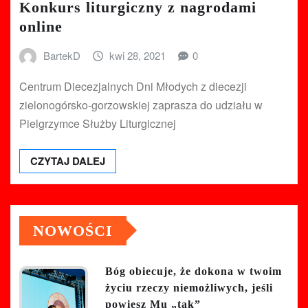
Konkurs liturgiczny z nagrodami
online
BartekD
kwi 28, 2021
0
Centrum Diecezjalnych Dni Młodych z diecezji
zielonogórsko-gorzowskiej zaprasza do udziału w
Pielgrzymce Służby Liturgicznej
CZYTAJ DALEJ
NOWOŚCI
Bóg obiecuje, że dokona w twoim
życiu rzeczy niemożliwych, jeśli
powiesz Mu „tak”