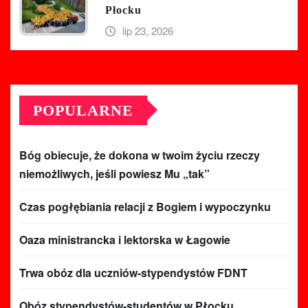
Płocku
lip 23, 2026
POPULARNE
Bóg obiecuje, że dokona w twoim życiu rzeczy
niemożliwych, jeśli powiesz Mu „tak”
Czas pogłębiania relacji z Bogiem i wypoczynku
Oaza ministrancka i lektorska w Łagowie
Trwa obóz dla uczniów-stypendystów FDNT
Obóz stypendystów-studentów w Płocku