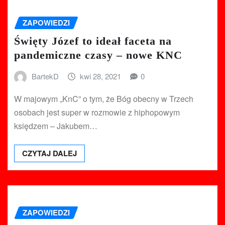
ZAPOWIEDZI
Święty Józef to ideał faceta na
pandemiczne czasy – nowe KNC
BartekD
kwi 28, 2021
0
W majowym „KnC” o tym, że Bóg obecny w Trzech
osobach jest super w rozmowie z hiphopowym
księdzem – Jakubem…
CZYTAJ DALEJ
ZAPOWIEDZI