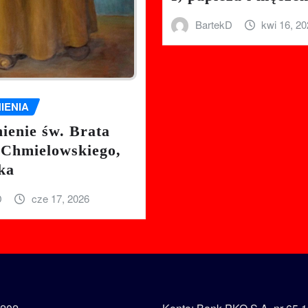
BartekD
kwi 16, 2
IENIA
enie św. Brata
 Chmielowskiego,
ka
D
cze 17, 2026