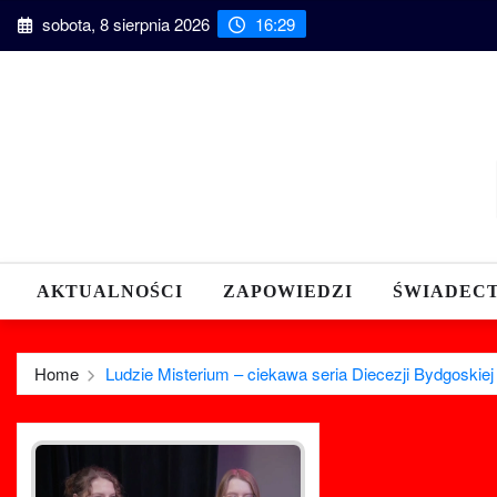
Skip
sobota, 8 sierpnia 2026
16:29
to
content
AKTUALNOŚCI
ZAPOWIEDZI
ŚWIADEC
Home
Ludzie Misterium – ciekawa seria Diecezji Bydgoskiej