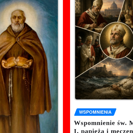
WSPOMNIENIA
Wspomnienie św. 
I, papieża i męcze