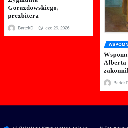
Gorazdowskiego,
prezbitera
BartekD
cze 26, 2026
WSPOMN
Wspomni
Alberta
zakonni
Bartek