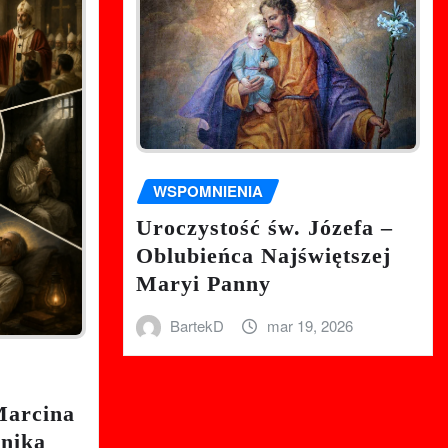
WSPOMNIENIA
Uroczystość św. Józefa –
Oblubieńca Najświętszej
Maryi Panny
BartekD
mar 19, 2026
Marcina
nnika