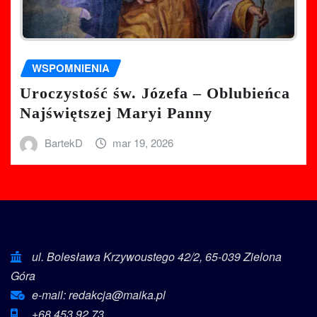
WSPOMNIENIA
Uroczystość św. Józefa – Oblubieńca
Najświętszej Maryi Panny
BartekD
mar 19, 2026
ul. Bolesława Krzywoustego 42/2, 65-039 Zielona
Góra
e-mail: redakcja@maika.pl
+68 453 92 73