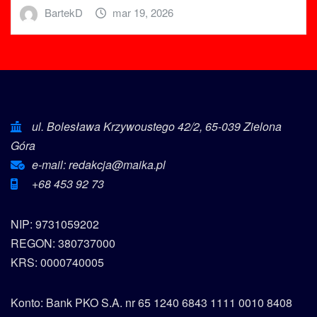
BartekD
mar 19, 2026
ul. Bolesława Krzywoustego 42/2, 65-039 Zielona
Góra
e-mail: redakcja@maika.pl
+68 453 92 73
NIP: 9731059202
REGON: 380737000
KRS: 0000740005
Konto: Bank PKO S.A. nr 65 1240 6843 1111 0010 8408