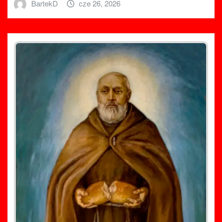
BartekD
cze 26, 2026