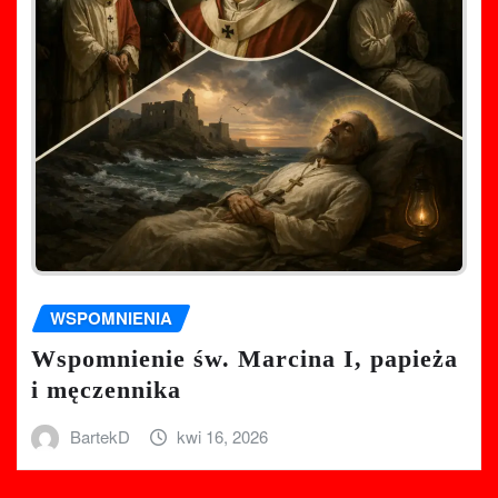
WSPOMNIENIA
Wspomnienie św. Marcina I, papieża
i męczennika
BartekD
kwi 16, 2026