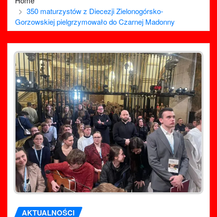
Home
350 maturzystów z Diecezji Zielonogórsko-
Gorzowskiej pielgrzymowało do Czarnej Madonny
AKTUALNOŚCI