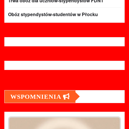
Trwa obóz dla uczniów-stypendystów FDNT
Obóz stypendystów-studentów w Płocku
WSPOMNIENIA