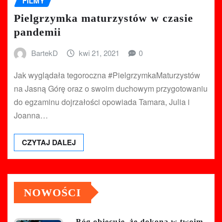
FILMY
Pielgrzymka maturzystów w czasie
pandemii
BartekD
kwi 21, 2021
0
Jak wyglądała tegoroczna #PielgrzymkaMaturzystów
na Jasną Górę oraz o swoim duchowym przygotowaniu
do egzaminu dojrzałości opowiada Tamara, Julia i
Joanna…
CZYTAJ DALEJ
NOWOŚCI
Bóg obiecuje, że dokona w twoim