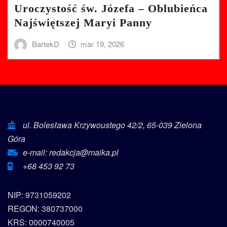
Uroczystość św. Józefa – Oblubieńca
Najświętszej Maryi Panny
BartekD
mar 19, 2026
ul. Bolesława Krzywoustego 42/2, 65-039 Zielona
Góra
e-mail: redakcja@maika.pl
+68 453 92 73
NIP: 9731059202
REGON: 380737000
KRS: 0000740005