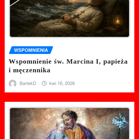
WSPOMNIENIA
Wspomnienie św. Marcina I, papieża
i męczennika
BartekD
kwi 16, 2026