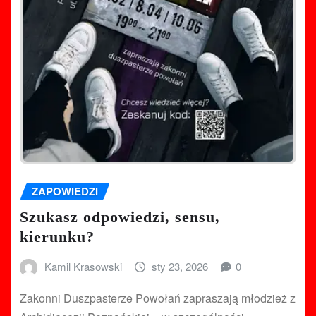
ZAPOWIEDZI
Szukasz odpowiedzi, sensu,
kierunku?
Kamil Krasowski
sty 23, 2026
0
Zakonni Duszpasterze Powołań zapraszają młodzież z