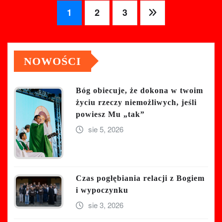
Stronicowanie
1
2
3
wpisów
NOWOŚCI
Bóg obiecuje, że dokona w twoim
życiu rzeczy niemożliwych, jeśli
powiesz Mu „tak”
sie 5, 2026
Czas pogłębiania relacji z Bogiem
i wypoczynku
sie 3, 2026