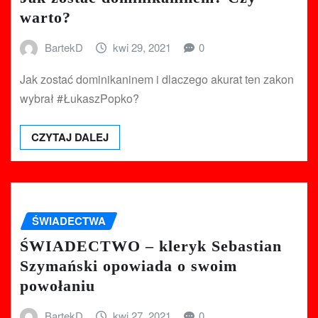
warto?
BartekD
kwi 29, 2021
0
Jak zostać dominikaninem i dlaczego akurat ten zakon
wybrał #ŁukaszPopko?
CZYTAJ DALEJ
ŚWIADECTWA
ŚWIADECTWO – kleryk Sebastian
Szymański opowiada o swoim
powołaniu
BartekD
kwi 27, 2021
0