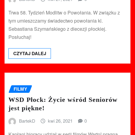
Trwa 58. Tydzień Modlitw o Powołania. W związku z
tym umieszczamy świadectwo powołania kl.
Sebastiana Szymańskiego z diecezji płockiej.
Posłuchaj!
CZYTAJ DALEJ
FILMY
WSD Płock: Życie wśród Seniorów
jest piękne!
BartekD
kwi 26, 2021
0
Kapłani biorący udział w serii filmów Warto! pragną