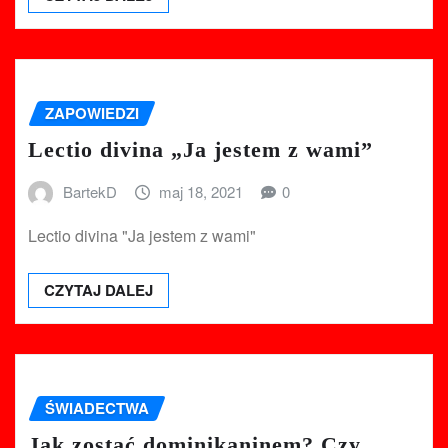
ZAPOWIEDZI
Lectio divina „Ja jestem z wami”
BartekD
maj 18, 2021
0
Lectio divina "Ja jestem z wami"
CZYTAJ DALEJ
ŚWIADECTWA
Jak zostać dominikaninem? Czy