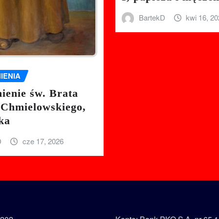
BartekD
kwi 16, 2
IENIA
enie św. Brata
 Chmielowskiego,
ka
D
cze 17, 2026