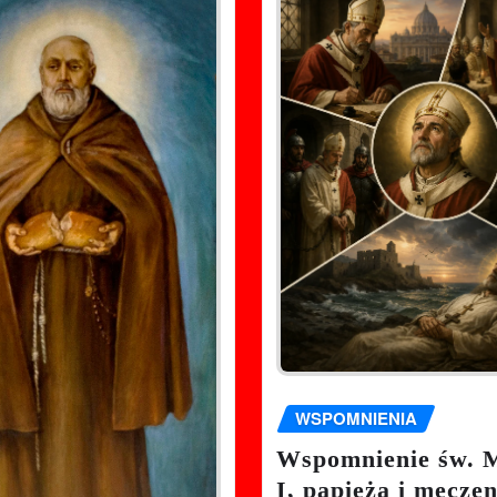
WSPOMNIENIA
Wspomnienie św. 
I, papieża i męcze