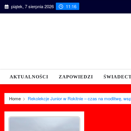
Skip
piątek, 7 sierpnia 2026
11:16
to
content
AKTUALNOŚCI
ZAPOWIEDZI
ŚWIADEC
Home
Rekolekcje Junior w Rokitnie – czas na modlitwę, ws