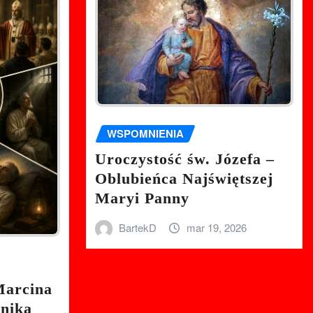
WSPOMNIENIA
Uroczystość św. Józefa –
Oblubieńca Najświętszej
Maryi Panny
BartekD
mar 19, 2026
Marcina
nnika