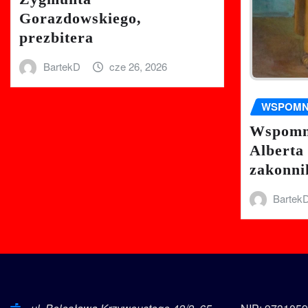
Gorazdowskiego,
prezbitera
BartekD
cze 26, 2026
WSPOMN
Wspomni
Alberta
zakonni
Bartek