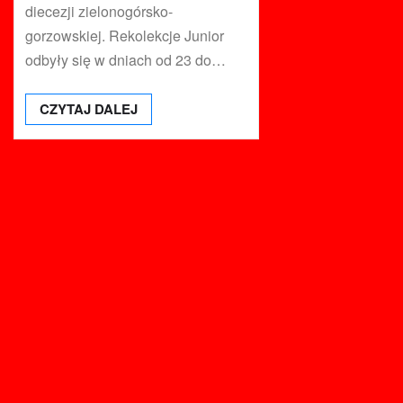
diecezji zielonogórsko-
gorzowskiej. Rekolekcje Junior
odbyły się w dniach od 23 do…
CZYTAJ DALEJ