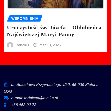
WSPOMNIENIA
Uroczystość św. Józefa – Oblubieńca
Najświętszej Maryi Panny
BartekD
mar 19, 2026
ul. Bolesława Krzywoustego 42/2, 65-039 Zielona
Góra
e-mail: redakcja@maika.pl
+68 453 92 73