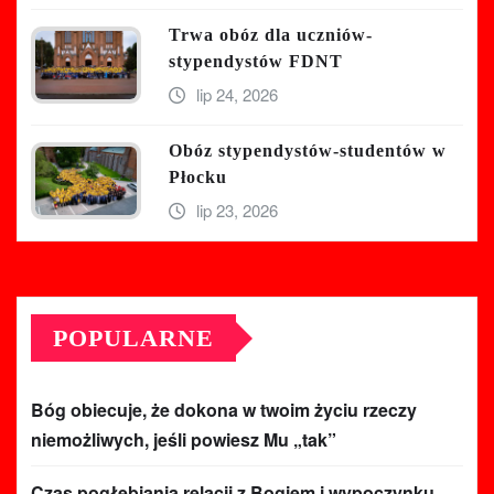
Trwa obóz dla uczniów-
stypendystów FDNT
lip 24, 2026
Obóz stypendystów-studentów w
Płocku
lip 23, 2026
POPULARNE
Bóg obiecuje, że dokona w twoim życiu rzeczy
niemożliwych, jeśli powiesz Mu „tak”
Czas pogłębiania relacji z Bogiem i wypoczynku