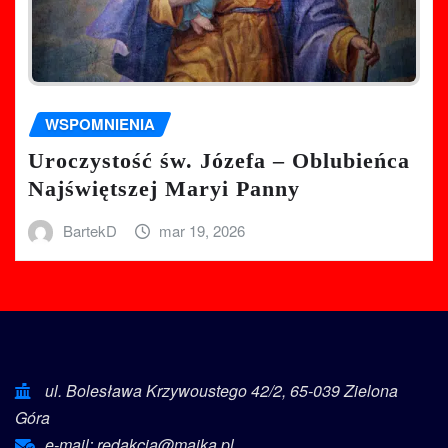
WSPOMNIENIA
Uroczystość św. Józefa – Oblubieńca
Najświętszej Maryi Panny
BartekD
mar 19, 2026
ul. Bolesława Krzywoustego 42/2, 65-039 Zielona
Góra
e-mail: redakcja@maika.pl