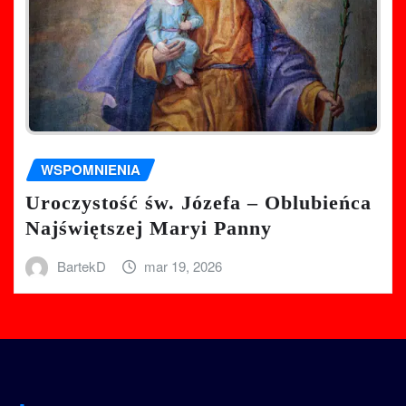
WSPOMNIENIA
Uroczystość św. Józefa – Oblubieńca
Najświętszej Maryi Panny
BartekD
mar 19, 2026