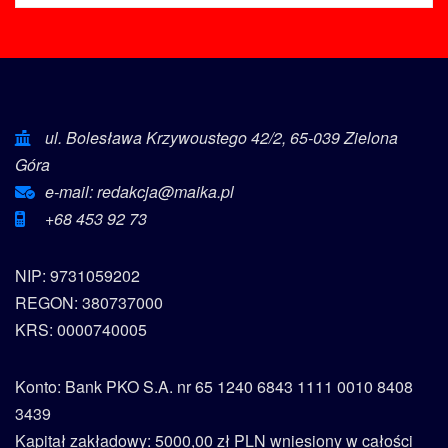
ul. Bolesława Krzywoustego 42/2, 65-039 Zielona
Góra
e-mail: redakcja@maika.pl
+68 453 92 73
NIP: 9731059202
REGON: 380737000
KRS: 0000740005
Konto: Bank PKO S.A. nr 65 1240 6843 1111 0010 8408
3439
Kapitał zakładowy: 5000,00 zł PLN wniesiony w całości