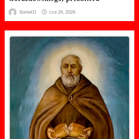
BartekD
cze 26, 2026