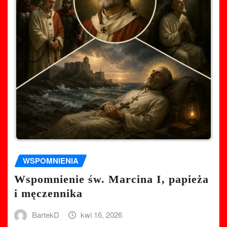
WSPOMNIENIA
Wspomnienie św. Marcina I, papieża
i męczennika
BartekD
kwi 16, 2026