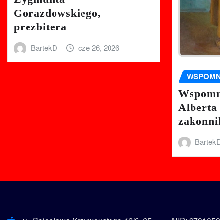
Gorazdowskiego,
prezbitera
BartekD
cze 26, 2026
WSPOMN
Wspomni
Alberta
zakonni
Bartek