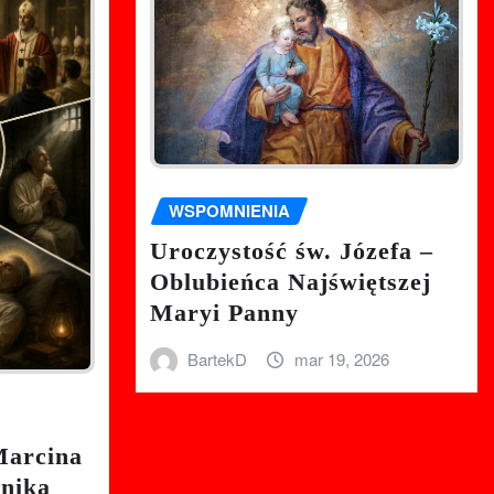
WSPOMNIENIA
Uroczystość św. Józefa –
Oblubieńca Najświętszej
Maryi Panny
BartekD
mar 19, 2026
Marcina
nnika