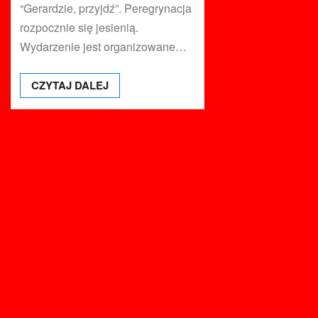
“Gerardzie, przyjdź”. Peregrynacja
rozpocznie się jesienią.
Wydarzenie jest organizowane…
CZYTAJ DALEJ