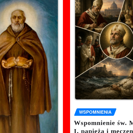
WSPOMNIENIA
Wspomnienie św. 
I, papieża i męcze