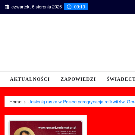
Skip
czwartek, 6 sierpnia 2026
09:13
to
content
AKTUALNOŚCI
ZAPOWIEDZI
ŚWIADEC
Home
Jesienią rusza w Polsce peregrynacja relikwii św. Gera