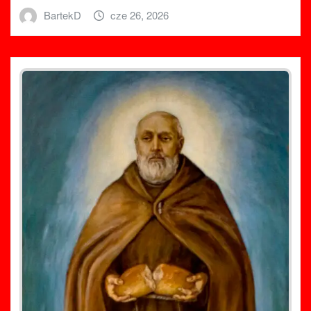
BartekD
cze 26, 2026