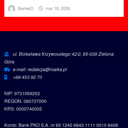
BartekD
mar 19, 2026
ul. Bolesława Krzywoustego 42/2, 65-039 Zielona
Góra
e-mail: redakcja@maika.pl
+68 453 92 73
NIP: 9731059202
REGON: 380737000
KRS: 0000740005
Konto: Bank PKO S.A. nr 65 1240 6843 1111 0010 8408