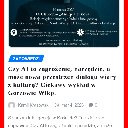
ZAPOWIEDZI
Czy AI to zagrożenie, narzędzie, a
może nowa przestrzeń dialogu wiary
z kulturą? Ciekawy wykład w
Gorzowie Wlkp.
Kamil Krasowski
mar 4, 2026
0
Sztuczna inteligencja w Kościele? To dzieje się
naprawdę. Czy AI to zagrożenie, narzędzie, a może