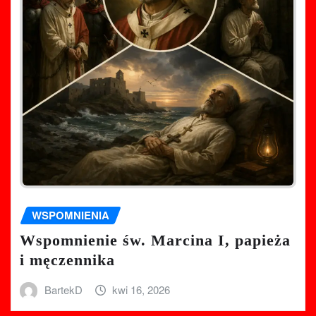
WSPOMNIENIA
Wspomnienie św. Marcina I, papieża
i męczennika
BartekD
kwi 16, 2026