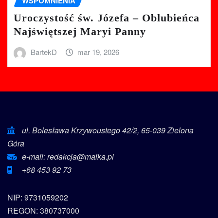
WSPOMNIENIA
Uroczystość św. Józefa – Oblubieńca
Najświętszej Maryi Panny
BartekD
mar 19, 2026
ul. Bolesława Krzywoustego 42/2, 65-039 Zielona
Góra
e-mail: redakcja@maika.pl
+68 453 92 73
NIP: 9731059202
REGON: 380737000