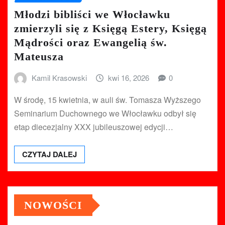
Młodzi bibliści we Włocławku
zmierzyli się z Księgą Estery, Księgą
Mądrości oraz Ewangelią św.
Mateusza
Kamil Krasowski
kwi 16, 2026
0
W środę, 15 kwietnia, w auli św. Tomasza Wyższego
Seminarium Duchownego we Włocławku odbył się
etap diecezjalny XXX jubileuszowej edycji…
CZYTAJ DALEJ
NOWOŚCI