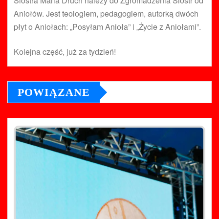
Siostra Maria Druch należy do Zgromadzenia Sióstr od
Aniołów. Jest teologiem, pedagogiem, autorką dwóch
płyt o Aniołach: „Posyłam Anioła” i „Życie z Aniołami”.
Kolejna część, już za tydzień!
POWIĄZANE