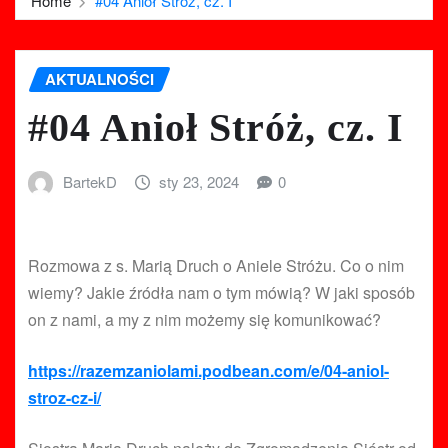
Home
#04 Anioł Stróż, cz. I
AKTUALNOŚCI
#04 Anioł Stróż, cz. I
BartekD
sty 23, 2024
0
Rozmowa z s. Marią Druch o Aniele Stróżu. Co o nim
wiemy? Jakie źródła nam o tym mówią? W jaki sposób
on z nami, a my z nim możemy się komunikować?
https://razemzaniolami.podbean.com/e/04-aniol-
stroz-cz-i/