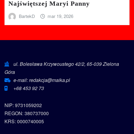
Najświętszej Maryi Panny
BartekD
mar 19, 2026
ul. Bolesława Krzywoustego 42/2, 65-039 Zielona
Góra
e-mail: redakcja@maika.pl
+68 453 92 73
NIP: 9731059202
REGON: 380737000
KRS: 0000740005