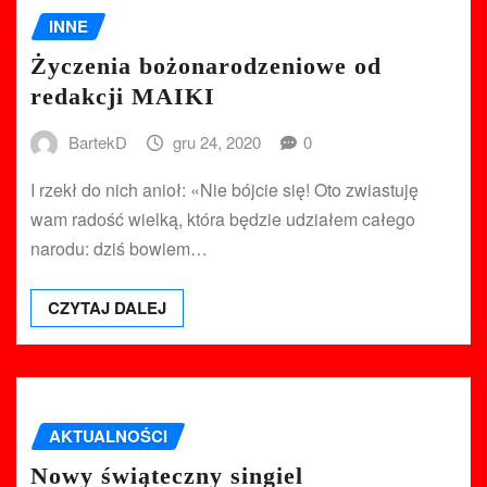
INNE
Życzenia bożonarodzeniowe od
redakcji MAIKI
BartekD
gru 24, 2020
0
I rzekł do nich anioł: «Nie bójcie się! Oto zwiastuję
wam radość wielką, która będzie udziałem całego
narodu: dziś bowiem…
CZYTAJ DALEJ
AKTUALNOŚCI
Nowy świąteczny singiel