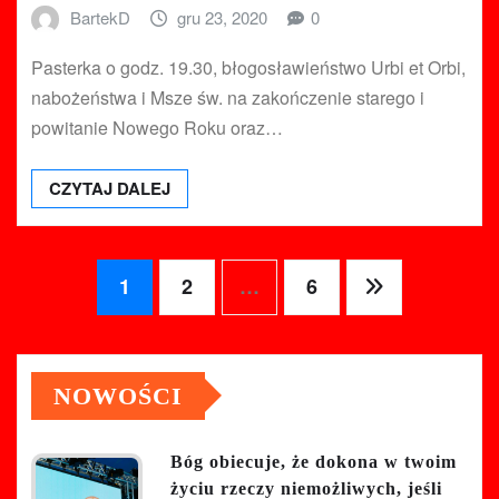
BartekD
gru 23, 2020
0
Pasterka o godz. 19.30, błogosławieństwo Urbi et Orbi,
nabożeństwa i Msze św. na zakończenie starego i
powitanie Nowego Roku oraz…
CZYTAJ DALEJ
Stronicowanie
1
2
…
6
wpisów
NOWOŚCI
Bóg obiecuje, że dokona w twoim
życiu rzeczy niemożliwych, jeśli