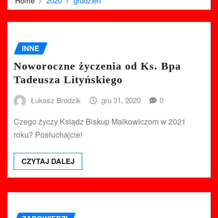
Home
2020
grudzień
INNE
Noworoczne życzenia od Ks. Bpa
Tadeusza Lityńskiego
Łukasz Brodzik
gru 31, 2020
0
Czego życzy Ksiądz Biskup Maikowiczom w 2021
roku? Posłuchajcie!
CZYTAJ DALEJ