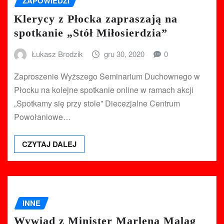
ZAPOWIEDZI
Klerycy z Płocka zapraszają na
spotkanie „Stół Miłosierdzia”
Łukasz Brodzik
gru 30, 2020
0
Zaproszenie Wyższego Seminarium Duchownego w
Płocku na kolejne spotkanie online w ramach akcji
„Spotkamy się przy stole” Diecezjalne Centrum
Powołaniowe…
CZYTAJ DALEJ
INNE
Wywiad z Minister Marleną Maląg