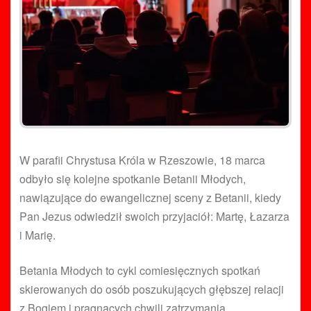
W parafii Chrystusa Króla w Rzeszowie, 18 marca
odbyło się kolejne spotkanie Betanii Młodych,
nawiązujące do ewangelicznej sceny z Betanii, kiedy
Pan Jezus odwiedził swoich przyjaciół: Martę, Łazarza
i Marię.
Betania Młodych to cykl comiesięcznych spotkań
skierowanych do osób poszukujących głębszej relacji
z Bogiem i pragnących chwili zatrzymania