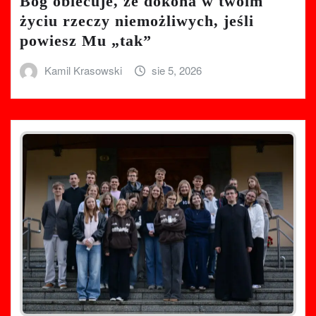
Bóg obiecuje, że dokona w twoim
życiu rzeczy niemożliwych, jeśli
powiesz Mu „tak”
Kamil Krasowski
sie 5, 2026