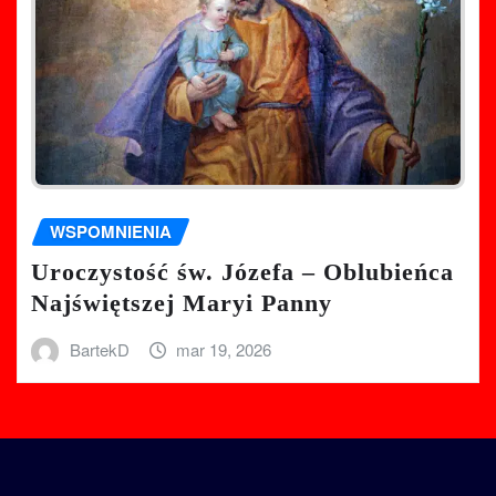
WSPOMNIENIA
Uroczystość św. Józefa – Oblubieńca
Najświętszej Maryi Panny
BartekD
mar 19, 2026