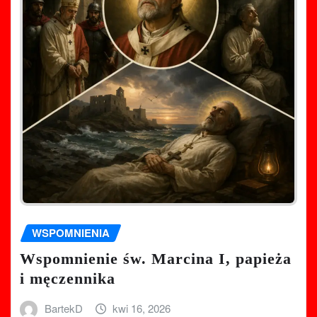
WSPOMNIENIA
Wspomnienie św. Marcina I, papieża
i męczennika
BartekD
kwi 16, 2026