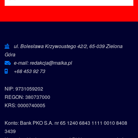
ul. Bolesława Krzywoustego 42/2, 65-039 Zielona
Góra
e-mail: redakcja@maika.pl
+68 453 92 73
NIP: 9731059202
REGON: 380737000
KRS: 0000740005
Konto: Bank PKO S.A. nr 65 1240 6843 1111 0010 8408
3439