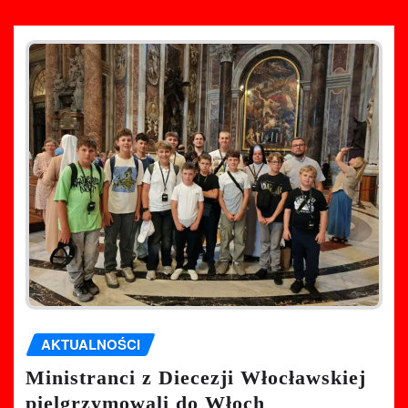
AKTUALNOŚCI
Ministranci z Diecezji Włocławskiej
pielgrzymowali do Włoch