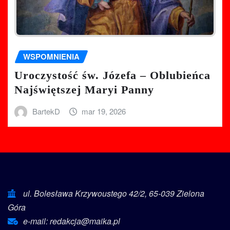
WSPOMNIENIA
Uroczystość św. Józefa – Oblubieńca
Najświętszej Maryi Panny
BartekD
mar 19, 2026
ul. Bolesława Krzywoustego 42/2, 65-039 Zielona
Góra
e-mail: redakcja@maika.pl