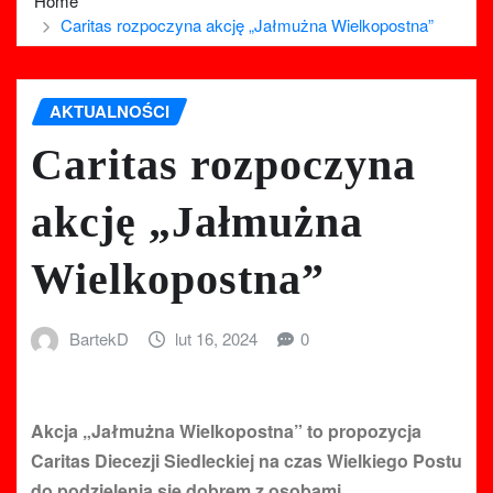
Home
Caritas rozpoczyna akcję „Jałmużna Wielkopostna”
AKTUALNOŚCI
Caritas rozpoczyna
akcję „Jałmużna
Wielkopostna”
BartekD
lut 16, 2024
0
Akcja „Jałmużna Wielkopostna” to propozycja
Caritas Diecezji Siedleckiej na czas Wielkiego Postu
do podzielenia się dobrem z osobami