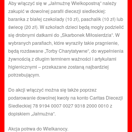
Aby włączyć się w „Jałmużnę Wielkopostną” należy
zakupić w dowolnej parafii diecezji siedleckiej:
baranka z białej czekolady (10 zł), paschalik (10 zł) lub
świecę (20 zł). W szkołach dzieci będą mogły podzielić
się drobnymi datkami do „Skarbonek Miłosierdzia”. W
wybranych parafiach, które wyraziły takie pragnienie,
będą rozdawane „Torby Charytatywne”, do wypełnienia
żywnością z długim terminem ważności i artykułami
higienicznymi – przekazane zostaną najbardziej
potrzebującym.
Do akcji włączyć można się także poprzez
podarowanie dowolnej kwoty na konto Caritas Diecezji
Siedleckiej 78 9194 0007 0027 9318 2000 0010 z
dopiskiem „Jałmużna”.
Akcja potrwa do Wielkanocy.