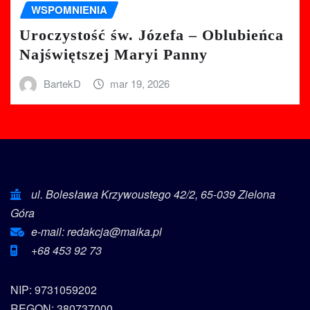
WSPOMNIENIA
Uroczystość św. Józefa – Oblubieńca
Najświętszej Maryi Panny
BartekD
mar 19, 2026
ul. Bolesława Krzywoustego 42/2, 65-039 Zielona
Góra
e-mail: redakcja@maika.pl
+68 453 92 73
NIP: 9731059202
REGON: 380737000