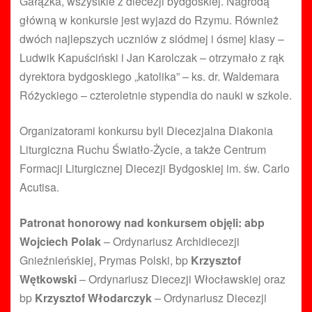
Gałązka, wszystkie z diecezji bydgoskiej. Nagrodą
główną w konkursie jest wyjazd do Rzymu. Również
dwóch najlepszych uczniów z siódmej i ósmej klasy –
Ludwik Kapuściński i Jan Karolczak – otrzymało z rąk
dyrektora bydgoskiego „katolika” – ks. dr. Waldemara
Różyckiego – czteroletnie stypendia do nauki w szkole.
Organizatorami konkursu byli Diecezjalna Diakonia
Liturgiczna Ruchu Światło-Życie, a także Centrum
Formacji Liturgicznej Diecezji Bydgoskiej im. św. Carlo
Acutisa.
Patronat honorowy nad konkursem objęli: abp
Wojciech Polak
– Ordynariusz Archidiecezji
Gnieźnieńskiej, Prymas Polski, bp
Krzysztof
Wętkowski
– Ordynariusz Diecezji Włocławskiej oraz
bp
Krzysztof Włodarczyk
– Ordynariusz Diecezji