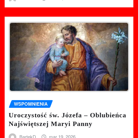
WSPOMNIENIA
Uroczystość św. Józefa – Oblubieńca
Najświętszej Maryi Panny
BartekD
mar 19, 2026