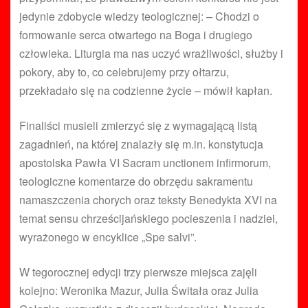
jedynie zdobycie wiedzy teologicznej: – Chodzi o
formowanie serca otwartego na Boga i drugiego
człowieka. Liturgia ma nas uczyć wrażliwości, służby i
pokory, aby to, co celebrujemy przy ołtarzu,
przekładało się na codzienne życie – mówił kapłan.
Finaliści musieli zmierzyć się z wymagającą listą
zagadnień, na której znalazły się m.in. konstytucja
apostolska Pawła VI Sacram unctionem infirmorum,
teologiczne komentarze do obrzędu sakramentu
namaszczenia chorych oraz teksty Benedykta XVI na
temat sensu chrześcijańskiego pocieszenia i nadziei,
wyrażonego w encyklice „Spe salvi”.
W tegorocznej edycji trzy pierwsze miejsca zajęli
kolejno: Weronika Mazur, Julia Świtała oraz Julia