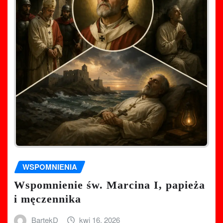
WSPOMNIENIA
Wspomnienie św. Marcina I, papieża
i męczennika
BartekD
kwi 16, 2026