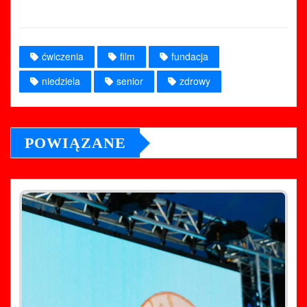
ćwiczenia
film
fundacja
niedziela
senior
zdrowy
POWIĄZANE