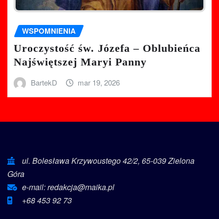
WSPOMNIENIA
Uroczystość św. Józefa – Oblubieńca
Najświętszej Maryi Panny
BartekD
mar 19, 2026
ul. Bolesława Krzywoustego 42/2, 65-039 Zielona
Góra
e-mail: redakcja@maika.pl
+68 453 92 73