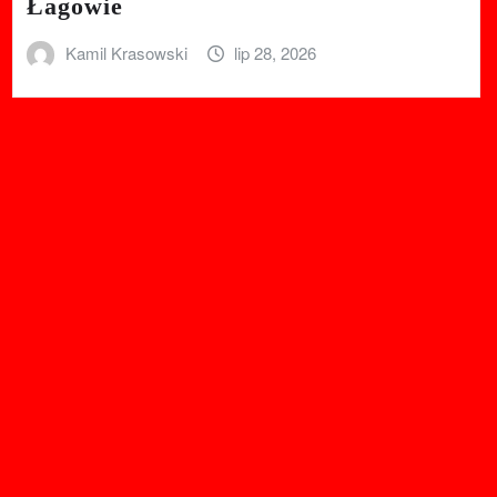
Łagowie
Kamil Krasowski
lip 28, 2026