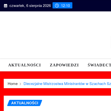
Skip
czwartek, 6 sierpnia 2026
12:10
to
content
AKTUALNOŚCI
ZAPOWIEDZI
ŚWIADEC
Home
Diecezjalne Mistrzostwa Ministrantów w Szachach S
AKTUALNOŚCI