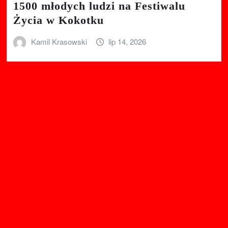
1500 młodych ludzi na Festiwalu
Życia w Kokotku
Kamil Krasowski
lip 14, 2026