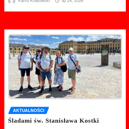
Kamil Krasowski
lip 24, 2026
AKTUALNOŚCI
Śladami św. Stanisława Kostki