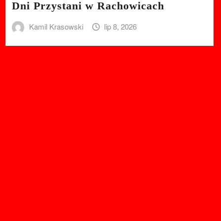
Dni Przystani w Rachowicach
Kamil Krasowski
lip 8, 2026