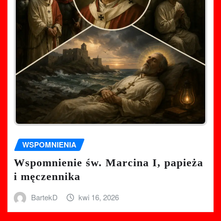
WSPOMNIENIA
Wspomnienie św. Marcina I, papieża
i męczennika
BartekD
kwi 16, 2026