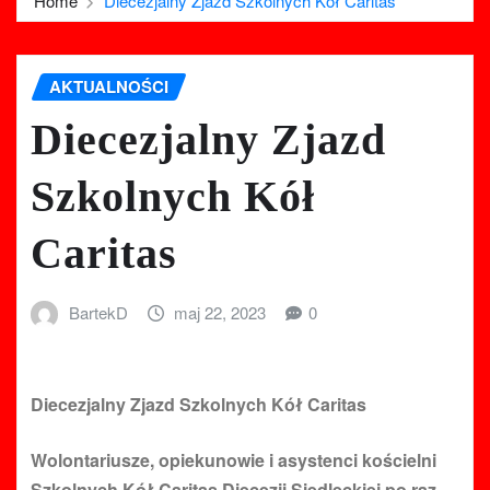
Home
Diecezjalny Zjazd Szkolnych Kół Caritas
AKTUALNOŚCI
Diecezjalny Zjazd
Szkolnych Kół
Caritas
BartekD
maj 22, 2023
0
Diecezjalny Zjazd Szkolnych Kół Caritas
Wolontariusze, opiekunowie i asystenci kościelni
Szkolnych Kół Caritas Diecezji Siedleckiej po raz