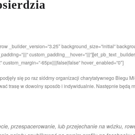
osierdzia
_row _builder_version=”3.25″ background_size=”initial” backgr
adding=”|||” custom_padding__hover=”|||”][et_pb_text _builder_
 custom_margin=”-65px||||false|false” hover_enabled=”0″]
odjęły się po raz siódmy organizacji charytatywnego Biegu Miło
ać trasę w dowolny sposób i indywidualnie. Następnie będą mie
cie, przespacerowanie, lub przejechanie na wózku, rowe