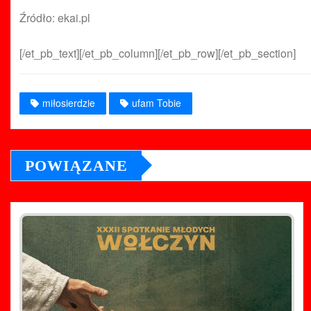
Źródło: ekai.pl
[/et_pb_text][/et_pb_column][/et_pb_row][/et_pb_section]
miłosierdzie
ufam Tobie
POWIĄZANE