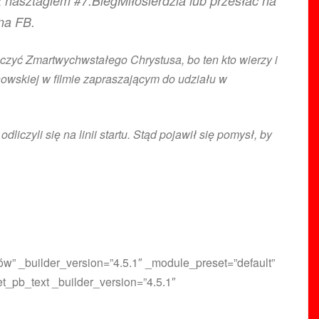
 hasztagiem #7.BiegMiłosierdzia lub przesłać na
 na FB.
czyć Zmartwychwstałego Chrystusa, bo ten kto wierzy i
howskiej w filmie zapraszającym do udziału w
czyli się na linii startu. Stąd pojawił się pomysł, by
łów” _builder_version=”4.5.1″ _module_preset=”default”
t_pb_text _builder_version=”4.5.1″