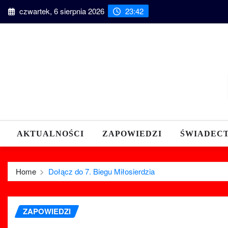
Skip
czwartek, 6 sierpnia 2026
23:42
to
content
AKTUALNOŚCI
ZAPOWIEDZI
ŚWIADEC
Home
Dołącz do 7. Biegu Miłosierdzia
ZAPOWIEDZI