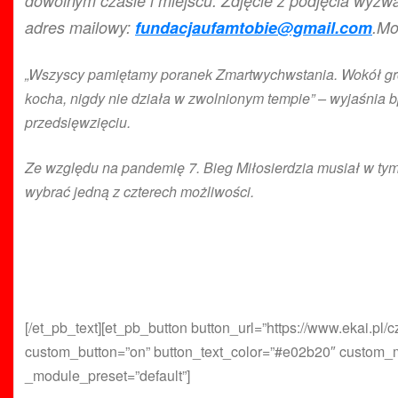
dowolnym czasie i miejscu. Zdjęcie z podjęcia wyzw
adres mailowy:
fundacjaufamtobie@gmail.com
.Mo
„Wszyscy pamiętamy poranek Zmartwychwstania. Wokół grobu
kocha, nigdy nie działa w zwolnionym tempie” – wyjaśnia b
przedsięwzięciu.
Ze względu na pandemię 7. Bieg Miłosierdzia musiał w tym ro
wybrać jedną z czterech możliwości.
[/et_pb_text][et_pb_button button_url=”https://www.ekai.pl
custom_button=”on” button_text_color=”#e02b20″ custom_mar
_module_preset=”default”]