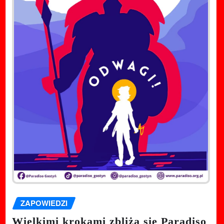
ZAPOWIEDZI
Wielkimi krokami zbliża się Paradiso