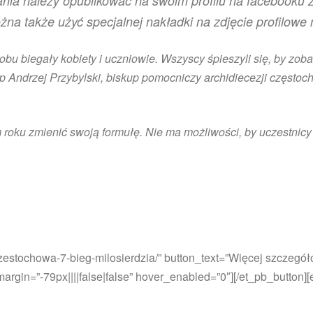
ania należy opublikować na swoim profilu na facebooku z
żna także użyć specjalnej nakładki na zdjęcie profilowe
 biegały kobiety i uczniowie. Wszyscy śpieszyli się, by zoba
p Andrzej Przybylski, biskup pomocniczy archidiecezji częstoc
ku zmienić swoją formułę. Nie ma możliwości, by uczestnicy odli
/czestochowa-7-bieg-milosierdzia/” button_text=”Więcej szczegó
gin=”-79px||||false|false” hover_enabled=”0″][/et_pb_button][e