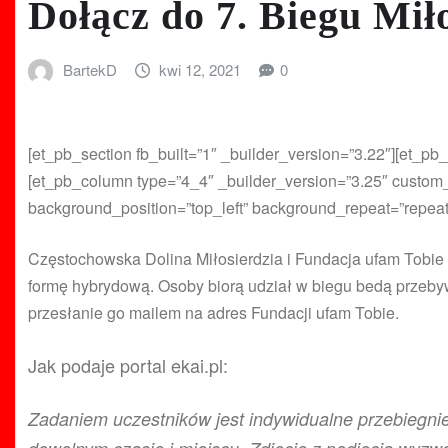
Dołącz do 7. Biegu Mił
BartekD
kwi 12, 2021
0
[et_pb_section fb_built=”1″ _builder_version=”3.22″][et_pb
[et_pb_column type=”4_4″ _builder_version=”3.25″ custom_p
background_position=”top_left” background_repeat=”repeat”
Częstochowska Dolina Miłosierdzia i Fundacja ufam Tobie p
formę hybrydową. Osoby biorą udział w biegu bedą przebyw
przesłanie go mailem na adres Fundacji ufam Tobie.
Jak podaje portal ekai.pl:
Zadaniem uczestników jest indywidualne przebiegnie