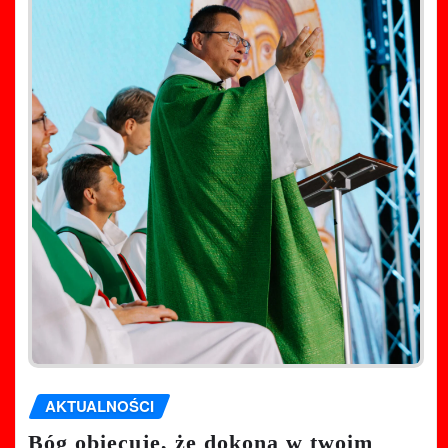
AKTUALNOŚCI
Bóg obiecuje, że dokona w twoim