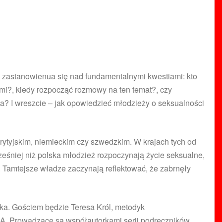
elu zastanowienua się nad fundamentalnymi kwestiami: kto
ami?, kiedy rozpocząć rozmowy na ten temat?, czy
a? I wreszcie – jak opowiedzieć młodzieży o seksualności
ytyjskim, niemieckim czy szwedzkim. W krajach tych od
cześniej niż polska młodzież rozpoczynają życie seksualne,
 Tamtejsze władze zaczynają reflektować, że zabrnęły
ka. Gościem będzie Teresa Król, metodyk
u A. Prowadzące są współautorkami serii podręczników