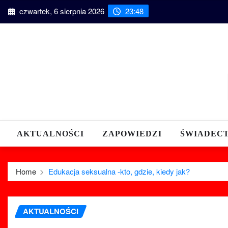
Skip
czwartek, 6 sierpnia 2026
23:48
to
content
AKTUALNOŚCI
ZAPOWIEDZI
ŚWIADEC
Home
Edukacja seksualna -kto, gdzie, kiedy jak?
AKTUALNOŚCI