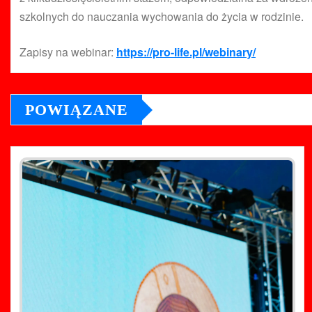
szkolnych do nauczania wychowania do życia w rodzinie.
Zapisy na webinar:
https://pro-life.pl/webinary/
POWIĄZANE