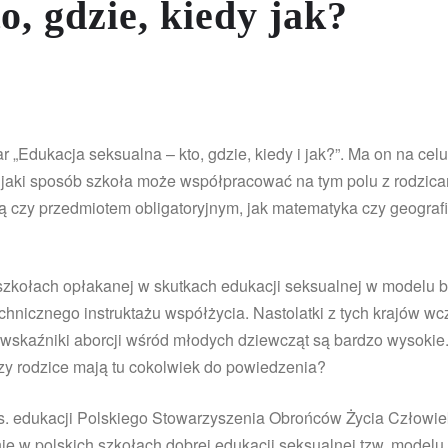
o, gdzie, kiedy jak?
ar „Edukacja seksualna – kto, gdzie, kiedy i jak?”. Ma on na c
w jaki sposób szkoła może współpracować na tym polu z rodzic
czy przedmiotem obligatoryjnym, jak matematyka czy geografi
zkołach opłakanej w skutkach edukacji seksualnej w modelu br
chnicznego instruktażu współżycia. Nastolatki z tych krajów w
 wskaźniki aborcji wśród młodych dziewcząt są bardzo wysokie.
czy rodzice mają tu cokolwiek do powiedzenia?
. edukacji Polskiego Stowarzyszenia Obrońców Życia Człowie
nie w polskich szkołach dobrej edukacji seksualnej tzw. model