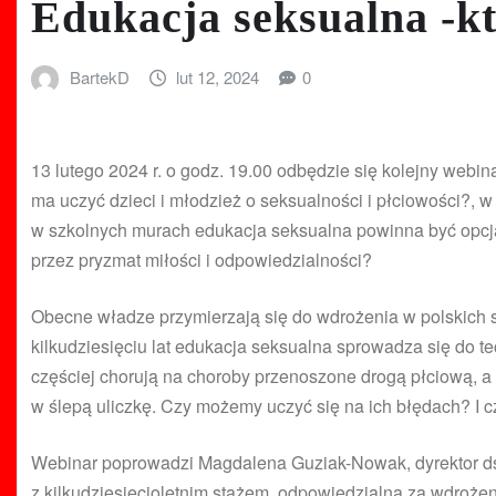
Edukacja seksualna -kt
BartekD
lut 12, 2024
0
13 lutego 2024 r. o godz. 19.00 odbędzie się kolejny webin
ma uczyć dzieci i młodzież o seksualności i płciowości?, 
w szkolnych murach edukacja seksualna powinna być opcją 
przez pryzmat miłości i odpowiedzialności?
Obecne władze przymierzają się do wdrożenia w polskich s
kilkudziesięciu lat edukacja seksualna sprowadza się do te
częściej chorują na choroby przenoszone drogą płciową, a
w ślepą uliczkę. Czy możemy uczyć się na ich błędach? I 
Webinar poprowadzi Magdalena Guziak-Nowak, dyrektor ds
z kilkudziesięcioletnim stażem, odpowiedzialna za wdroże