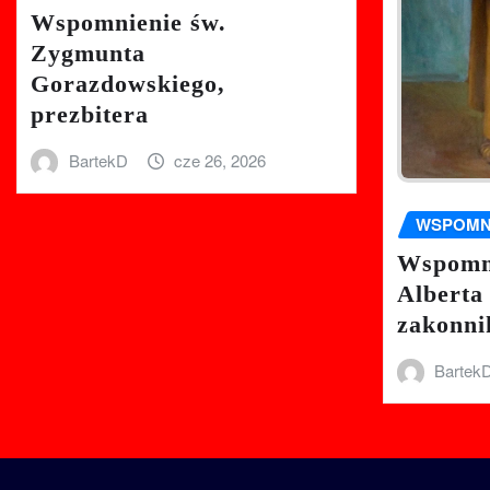
Wspomnienie św.
Zygmunta
Gorazdowskiego,
prezbitera
BartekD
cze 26, 2026
WSPOMN
Wspomni
Alberta
zakonni
Bartek