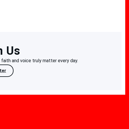
n Us
aith and voice truly matter every day.
ter