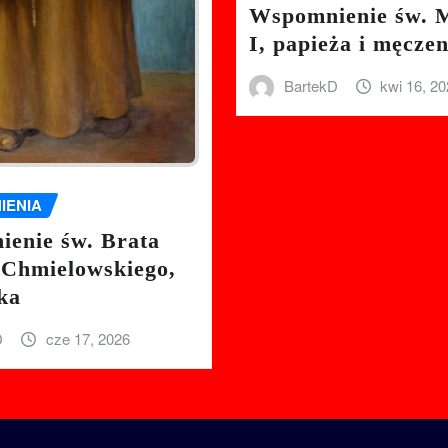
Wspomnienie św. 
I, papieża i męcze
BartekD
kwi 16, 2
IENIA
enie św. Brata
 Chmielowskiego,
ka
D
cze 17, 2026