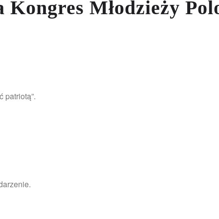
a Kongres Młodzieży Polo
 patriotą”.
darzenie.