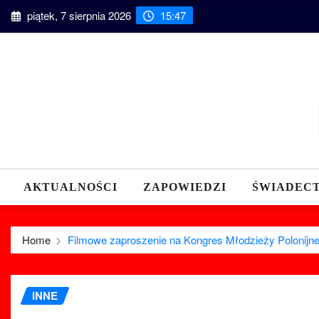
Skip
piątek, 7 sierpnia 2026
15:47
to
content
AKTUALNOŚCI
ZAPOWIEDZI
ŚWIADEC
Home
Filmowe zaproszenie na Kongres Młodzieży Polonijne
INNE