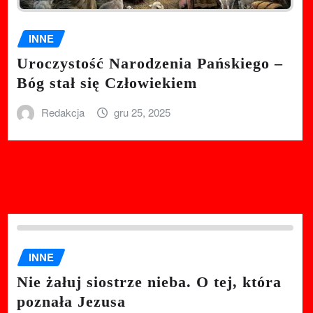
INNE
Uroczystość Narodzenia Pańskiego –
Bóg stał się Człowiekiem
Redakcja
gru 25, 2025
INNE
Nie żałuj siostrze nieba. O tej, która
poznała Jezusa