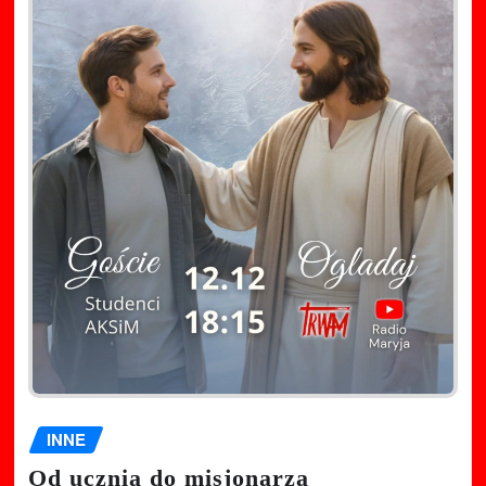
INNE
Od ucznia do misjonarza