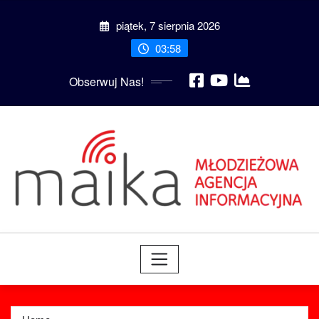
Skip
piątek, 7 sierpnia 2026
to
content
03:58
Obserwuj Nas!