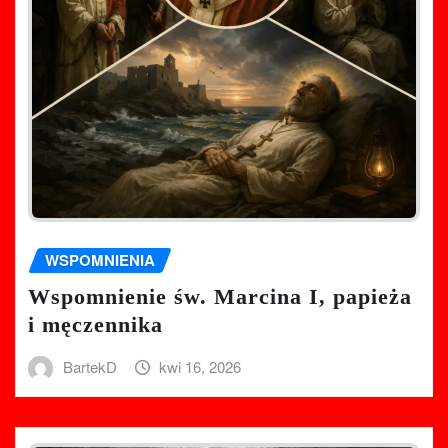
WSPOMNIENIA
Wspomnienie św. Marcina I, papieża
i męczennika
BartekD
kwi 16, 2026