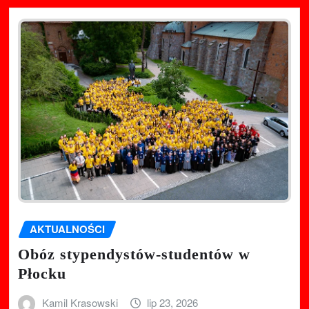
AKTUALNOŚCI
Obóz stypendystów-studentów w
Płocku
Kamil Krasowski
lip 23, 2026