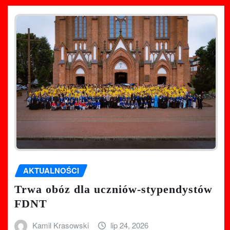
AKTUALNOŚCI
Trwa obóz dla uczniów-stypendystów
FDNT
Kamil Krasowski
lip 24, 2026