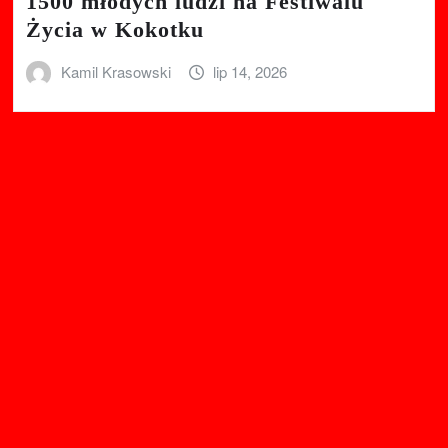
1500 młodych ludzi na Festiwalu
Życia w Kokotku
Kamil Krasowski
lip 14, 2026