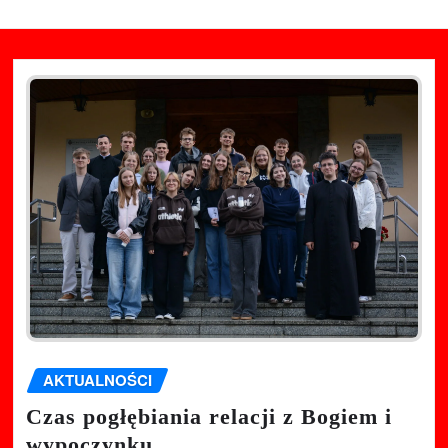
AKTUALNOŚCI
Czas pogłębiania relacji z Bogiem i
wypoczynku