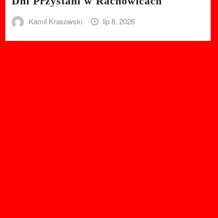
Dni Przystani w Rachowicach
Kamil Krasowski
lip 8, 2026