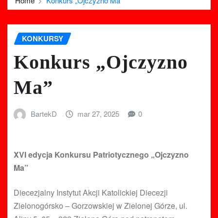
Home
Konkurs „Ojczyzno Ma”
KONKURSY
Konkurs „Ojczyzno
Ma”
BartekD
mar 27, 2025
0
XVI edycja Konkursu Patriotycznego „Ojczyzno
Ma”
Diecezjalny Instytut Akcji Katolickiej Diecezji
Zielonogórsko – Gorzowskiej w Zielonej Górze, ul.