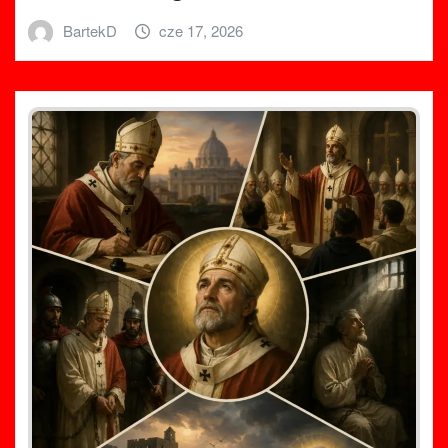
BartekD
cze 17, 2026