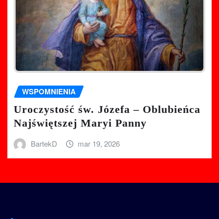
WSPOMNIENIA
Uroczystość św. Józefa – Oblubieńca
Najświętszej Maryi Panny
BartekD
mar 19, 2026