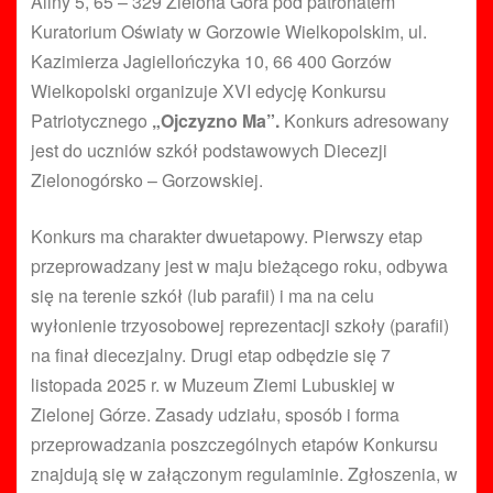
Aliny 5, 65 – 329 Zielona Góra pod patronatem
Kuratorium Oświaty w Gorzowie Wielkopolskim, ul.
Kazimierza Jagiellończyka 10, 66 400 Gorzów
Wielkopolski organizuje XVI edycję Konkursu
Patriotycznego
„Ojczyzno Ma”.
Konkurs adresowany
jest do uczniów szkół podstawowych Diecezji
Zielonogórsko – Gorzowskiej.
Konkurs ma charakter dwuetapowy. Pierwszy etap
przeprowadzany jest w maju bieżącego roku, odbywa
się na terenie szkół (lub parafii) i ma na celu
wyłonienie trzyosobowej reprezentacji szkoły (parafii)
na finał diecezjalny. Drugi etap odbędzie się 7
listopada 2025 r. w Muzeum Ziemi Lubuskiej w
Zielonej Górze. Zasady udziału, sposób i forma
przeprowadzania poszczególnych etapów Konkursu
znajdują się w załączonym regulaminie. Zgłoszenia, w